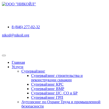
ООО "НИКОЙЛ"
8 (846) 277-02-32
nikoil@nikoil.org
Главная
Услуги
Супервайзинг
Супервайзинг строительства и
реконструкции скважин
Супервайзинг КРС
Супервайзинг ВМР
Супервайзинг ЦС, СО и БР
Супервайзинг ГРП
Аутсорсинг по Охране Труда и промышленной
безопасности